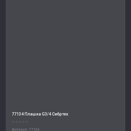
Цена - возрастание
Название - Я-А
Название - А-Я
77134 Плашка G3/4 Сибртех
Артикул:
77134