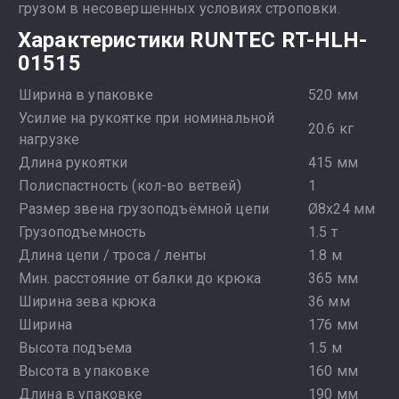
грузом в несовершенных условиях строповки.
Характеристики RUNTEC RT-HLH-
01515
Ширина в упаковке
520 мм
Усилие на рукоятке при номинальной
20.6 кг
нагрузке
Длина рукоятки
415 мм
Полиспастность (кол-во ветвей)
1
Размер звена грузоподъёмной цепи
Ø8x24 мм
Грузоподъемность
1.5 т
Длина цепи / троса / ленты
1.8 м
Мин. расстояние от балки до крюка
365 мм
Ширина зева крюка
36 мм
Ширина
176 мм
Высота подъема
1.5 м
Высота в упаковке
160 мм
Длина в упаковке
190 мм